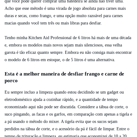
que você pode querer comprar uma batedeira se ainda não tiver uma.
Acho que esse método é uma virada de jogo absoluta para carnes mais
duras e secas, como frango, e uma opção muito razoável para carnes
macias quando você tem três ou mais libras para desfiar.
Tenho minha Kitchen Aid Professional de 6 litros há mais de uma década
e, embora os modelos mais novos sejam mais silenciosos, essa velha
garota é tão eficaz quanto sempre. Embora eu não consiga mais encontrar
o modelo de 6 litros em estoque, o de 5 litros é uma alternativa.
Esta é a melhor maneira de desfiar frango e carne de
porco
Eu sempre incluo a limpeza quando estou decidindo se um gadget ou
eletrodoméstico ajuda a cozinhar rápido, e a quantidade de tempo
economizado aqui não pode ser discutida. Considere a tábua de corte, o
suco pingando, as facas e os garfos, em comparação com apenas a tigela e
a pá usando o método do mixer. A tigela evita que os sucos sejam
perdidos na tábua de corte, e o acessório da pá é fácil de limpar. Entre o
tempo de trituração e limpeza, eu estimaria que economizei de 10 a 20