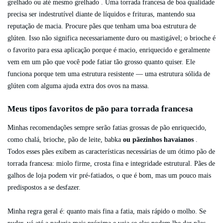
grelhado ou até mesmo grelhado . Uma torrada francesa de boa qualidade
precisa ser indestrutível diante de líquidos e frituras, mantendo sua
reputação de macia. Procure pães que tenham uma boa estrutura de
glúten. Isso não significa necessariamente duro ou mastigável; o brioche é
o favorito para essa aplicação porque é macio, enriquecido e geralmente
vem em um pão que você pode fatiar tão grosso quanto quiser. Ele
funciona porque tem uma estrutura resistente — uma estrutura sólida de
glúten com alguma ajuda extra dos ovos na massa.
Meus tipos favoritos de pão para torrada francesa
Minhas recomendações sempre serão fatias grossas de pão enriquecido,
como chalá, brioche, pão de leite, babka
ou pãezinhos havaianos
.
Todos esses pães exibem as características necessárias de um ótimo pão de
torrada francesa: miolo firme, crosta fina e integridade estrutural. Pães de
galhos de loja podem vir pré-fatiados, o que é bom, mas um pouco mais
predispostos a se desfazer.
Minha regra geral é: quanto mais fina a fatia, mais rápido o molho. Se