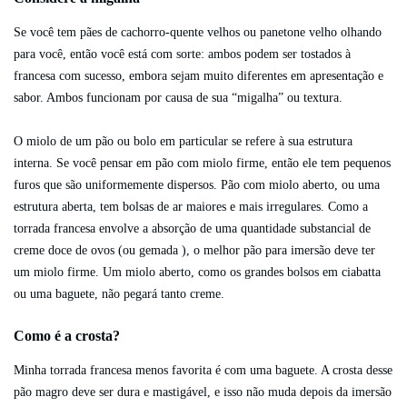
Se você tem pães de cachorro-quente velhos ou panetone velho olhando
para você, então você está com sorte: ambos podem ser tostados à
francesa com sucesso, embora sejam muito diferentes em apresentação e
sabor. Ambos funcionam por causa de sua “migalha” ou textura.
O miolo de um pão ou bolo em particular se refere à sua estrutura
interna. Se você pensar em pão com miolo firme, então ele tem pequenos
furos que são uniformemente dispersos. Pão com miolo aberto, ou uma
estrutura aberta, tem bolsas de ar maiores e mais irregulares. Como a
torrada francesa envolve a absorção de uma quantidade substancial de
creme doce de ovos (ou gemada ), o melhor pão para imersão deve ter
um miolo firme. Um miolo aberto, como os grandes bolsos em ciabatta
ou uma baguete, não pegará tanto creme.
Como é a crosta?
Minha torrada francesa menos favorita é com uma baguete. A crosta desse
pão magro deve ser dura e mastigável, e isso não muda depois da imersão