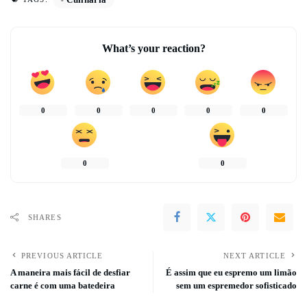
What’s your reaction?
0
0
0
0
0
0
0
SHARES
PREVIOUS ARTICLE
NEXT ARTICLE
A maneira mais fácil de desfiar
É assim que eu espremo um limão
carne é com uma batedeira
sem um espremedor sofisticado