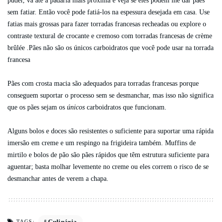
puder, vá até a padaria mais próxima e veja se eles podem lhe dar pães
sem fatiar. Então você pode fatiá-los na espessura desejada em casa. Use
fatias mais grossas para fazer torradas francesas recheadas ou explore o
contraste textural de crocante e cremoso com torradas francesas de crème
brûlée .Pães não são os únicos carboidratos que você pode usar na torrada
francesa
Pães com crosta macia são adequados para torradas francesas porque
conseguem suportar o processo sem se desmanchar, mas isso não significa
que os pães sejam os
únicos
carboidratos que funcionam.
Alguns bolos e doces são resistentes o suficiente para suportar uma rápida
imersão em creme e um respingo na frigideira também. Muffins de
mirtilo e bolos de pão são pães rápidos que têm estrutura suficiente para
aguentar; basta molhar levemente no creme ou eles correm o risco de se
desmanchar antes de verem a chapa.
Culinária
TAGS: