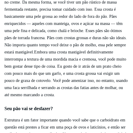
no creme. Da mesma forma, se você tiver um pão rústico de massa
fermentada restante, precisa tomar cuidado com isso. Essa crosta é
basicamente uma pele grossa ao redor do lado de fora do pão. Pães
enriquecidos — aqueles com manteiga, ovos e açúcar na massa — têm
uma pele fina e delicada, como chalá e brioche. Esses pães são ótimos
pães de torrada francesa. Pães com crostas grossas e duras não são ideais.
Não importa quanto tempo você deixe o pão de molho, essa pele sempre
estará mastigável.Embora uma crosta mastigável definitivamente
interrompa a textura de uma mordida macia e cremosa, você pode muito
bem gostar desse tipo de coisa. Eu gosto de ir atrás de um prato cheio
com pouco mais do que um garfo, e uma crosta grossa vai exigir um
pouco de graxa de cotovelo. Você pode amenizar isso, no entanto, usando
uma faca serrilhada e serrando as crostas das fatias antes de molhar, ou
até mesmo marcando a crosta.
Seu pão vai se desfazer?
Estrutura é um fator importante quando você sabe que o carboidrato em
questão está prestes a ficar em uma poça de ovos e laticínios, e então ser